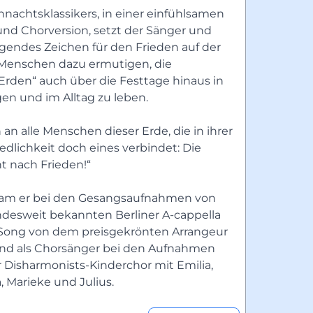
achtsklassikers, in einer einfühlsamen 
nd Chorversion, setzt der Sänger und 
gendes Zeichen für den Frieden auf der 
Menschen dazu ermutigen, die 
rden“ auch über die Festtage hinaus in 
gen und im Alltag zu leben.
 an alle Menschen dieser Erde, die in ihrer 
dlichkeit doch eines verbindet: Die 
 nach Frieden!“
Prominente Unterstützung bekam er bei den Gesangsaufnahmen von 
ndesweit bekannten Berliner A-cappella 
Band Onair. Produziert wurde der Song von dem preisgekrönten Arrangeur 
t und als Chorsänger bei den Aufnahmen 
r Disharmonists-Kinderchor mit Emilia, 
, Marieke und Julius.