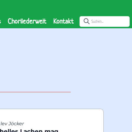
s
Chorliederwelt
Kontakt
lev Jöcker
 helles Lachen mag