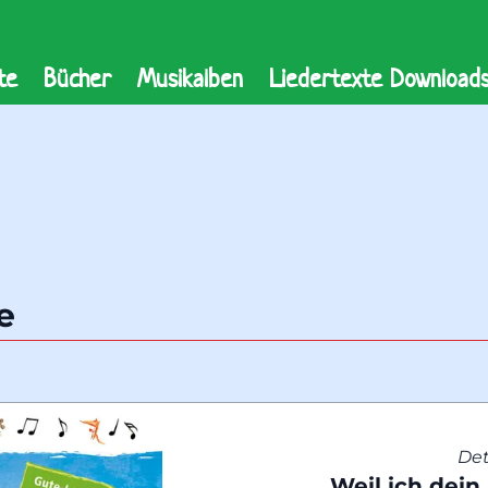
te
Bücher
Musikalben
Liedertexte Download
e
Det
Weil ich dein