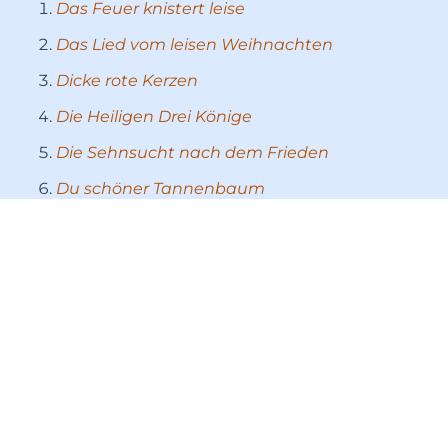
Das Feuer knistert leise
Das Lied vom leisen Weihnachten
Dicke rote Kerzen
Die Heiligen Drei Könige
Die Sehnsucht nach dem Frieden
Du schöner Tannenbaum
Ein heller Stern hat in der Nacht
Endlich ist es Weihnachten
Hört ihr alle Glocken läuten?
Hosianna, du neugebornes Kind
Ja, dann ist Advent
Lasst das Lied der Liebe weiterklingen
Sei gegrüßt, lieber Nikolaus