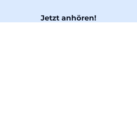
Jetzt anhören!
Hier gibt es dieses Album jederzeit im Streaming
Anhören
Anhören